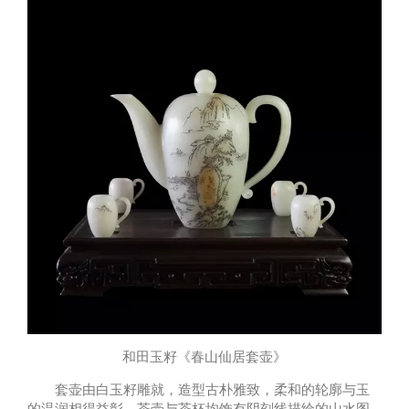
和田玉籽《春山仙居套壶》
套壶由白玉籽雕就，造型古朴雅致，柔和的轮廓与玉