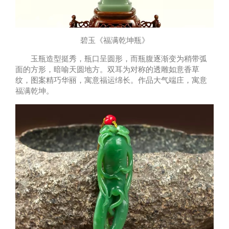
碧玉《福满乾坤瓶》
玉瓶造型挺秀，瓶口呈圆形，而瓶腹逐渐变为稍带弧
面的方形，暗喻天圆地方。双耳为对称的透雕如意香草
纹，图案精巧华丽，寓意福运绵长。作品大气端庄，寓意
福满乾坤。