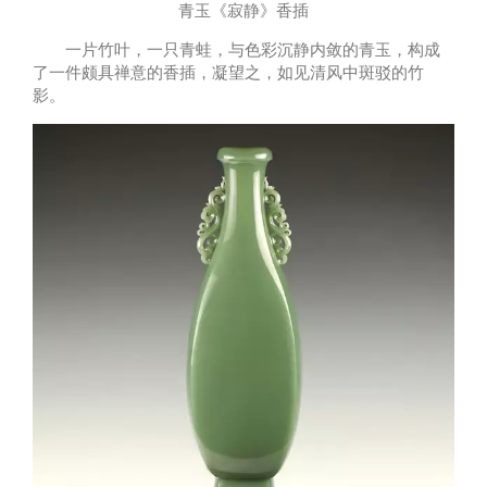
青玉《寂静》香插
一片竹叶，一只青蛙，与色彩沉静内敛的青玉，构成
了一件颇具禅意的香插，凝望之，如见清风中斑驳的竹
影。