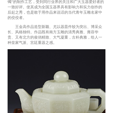
镯”的制作工艺，受到同行业界的关注和广大玉器爱好者的
一致好评。使其成为全国玉器界具有影响力和实力创作的
后起之秀，也是敢于用作品来说话的当代青年玉雕名家中
的佼佼者。
王金高作品造型新颖、尤以器皿件较为突出、博采众
长、风格独特。作品既有南方玉雕的清秀典雅、雍容华
贵、又有北方的俊俏精致、大气凝重，古朴典雅，给人一
种皇家气派、宫廷重器之感。